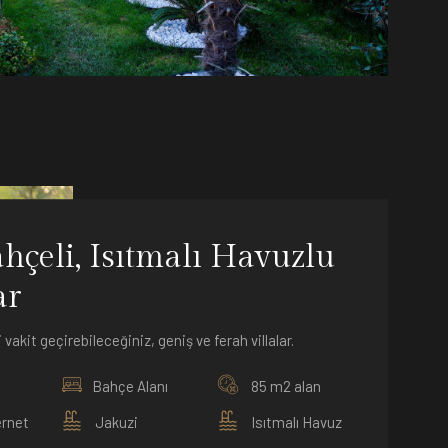
hçeli, Isıtmalı Havuzlu
ar
i vakit geçirebileceğiniz, geniş ve ferah villalar.
Bahçe Alanı
85 m2 alan
ernet
Jakuzi
Isıtmalı Havuz