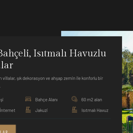
Bahçeli, Isıtmalı Havuzlu
alar
h villalar, şık dekorasyon ve ahşap zemin ile konforlu bir
.
şi
Bahçe Alanı
60 m2 alan
İnternet
Jakuzi
Isıtmalı Havuz
YLAR