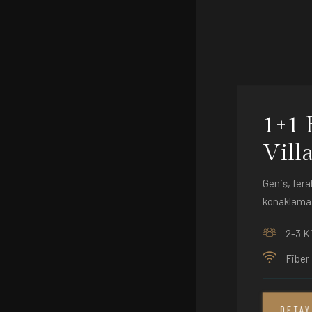
1+1 
Vill
Geniş, fera
konaklama
2-3 Ki
Fiber 
DETA