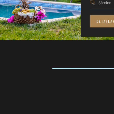
Şömine
DETAYLA
Bahçeli, Isıtmalı Havuzlu
alar
rah, modern tasarımıyla keyifli bir konaklama deneyimi.