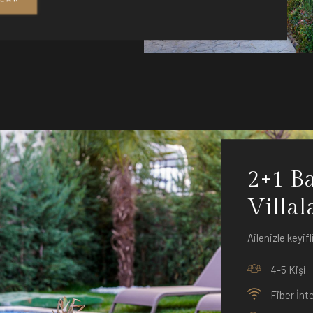
2+1 Ba
Villal
Ailenizle keyifl
4-5 Kişi
Fiber İnt