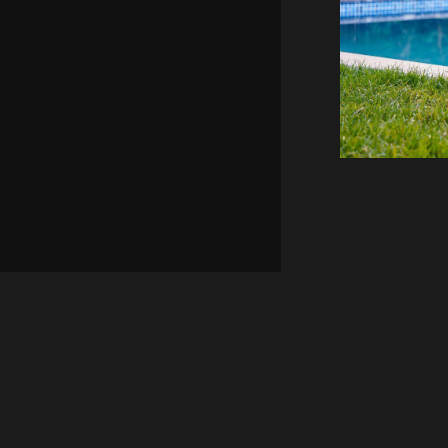
3+1 
Vill
Geniş ve fe