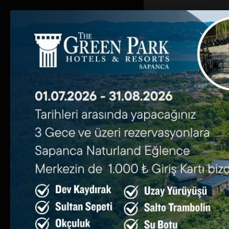
Anasayfa
Villalar
Galeri
Restoran
Kurumsal
İletişim