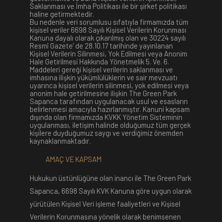
Saklanması ve İmha Politikası ile bir şirket politikası
haline getirmektedir.
Bu nedenle veri sorumlusu sıfatıyla firmamızda tüm
kişisel veriler 6698 Sayılı Kişisel Verilerin Korunması
Kanuna dayalı olarak çıkarılmış olan ve 30224 sayılı
Resmî Gazete’ de 28.10.17 tarihinde yayınlanan
Kişisel Verilerin Silinmesi, Yok Edilmesi veya Anonim
Hale Getirilmesi Hakkında Yönetmelik 5. Ve. 6.
Maddeleri gereği kişisel verilerin saklanması ve
imhasına ilişkin yükümlülüklerin ve sair mevzuatı
uyarınca kişisel verilerin silinmesi, yok edilmesi veya
anonim hale getirilmesine ilişkin The Green Park
Sapanca tarafından uygulanacak usul ve esasların
belirlenmesi amacıyla hazırlanmıştır. Kanuni kapsam
dışında olan firmamızda KVKK Yönetim Sisteminin
uygulanması, iletişim halinde olduğumuz tüm gerçek
kişilere duyduğumuz saygı ve verdiğimiz önemden
kaynaklanmaktadır.
AMAÇ VE KAPSAM
Hukukun üstünlüğüne olan inancı ile The Green Park
Sapanca, 6698 Sayılı KVK Kanuna göre uygun olarak
yürütülen Kişisel Veri işleme faaliyetleri ve Kişisel
Verilerin Korunmasına yönelik olarak benimsenen