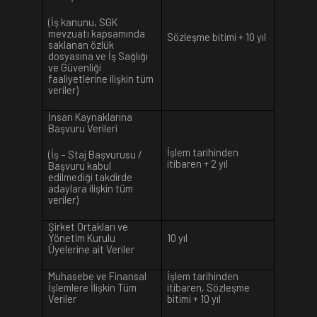
(İş kanunu, SGK
mevzuatı kapsamında
Sözleşme bitimi + 10 yıl
saklanan özlük
dosyasına ve İş Sağlığı
ve Güvenliği
faaliyetlerine ilişkin tüm
veriler)
İnsan Kaynaklarına
Başvuru Verileri
İşlem tarihinden
(İş – Staj Başvurusu /
itibaren + 2 yıl
Başvuru kabul
edilmediği takdirde
adaylara ilişkin tüm
veriler)
Şirket Ortakları ve
Yönetim Kurulu
10 yıl
Üyelerine ait Veriler
Muhasebe ve Finansal
İşlem tarihinden
İşlemlere İlişkin Tüm
itibaren, Sözleşme
Veriler
bitimi + 10 yıl