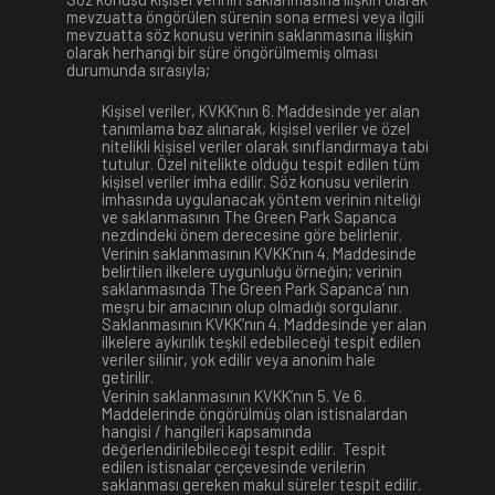
mevzuatta öngörülen sürenin sona ermesi veya ilgili
mevzuatta söz konusu verinin saklanmasına ilişkin
olarak herhangi bir süre öngörülmemiş olması
durumunda sırasıyla;
Kişisel veriler, KVKK’nın 6. Maddesinde yer alan
tanımlama baz alınarak, kişisel veriler ve özel
nitelikli kişisel veriler olarak sınıflandırmaya tabi
tutulur. Özel nitelikte olduğu tespit edilen tüm
kişisel veriler imha edilir. Söz konusu verilerin
imhasında uygulanacak yöntem verinin niteliği
ve saklanmasının
The Green Park Sapanca
nezdindeki önem derecesine göre belirlenir.
Verinin saklanmasının KVKK’nın 4. Maddesinde
belirtilen ilkelere uygunluğu örneğin; verinin
saklanmasında
The Green Park Sapanca
’ nın
meşru bir amacının olup olmadığı sorgulanır.
Saklanmasının KVKK’nın 4. Maddesinde yer alan
ilkelere aykırılık teşkil edebileceği tespit edilen
veriler silinir, yok edilir veya anonim hale
getirilir.
Verinin saklanmasının KVKK’nın 5. Ve 6.
Maddelerinde öngörülmüş olan istisnalardan
hangisi / hangileri kapsamında
değerlendirilebileceği tespit edilir. Tespit
edilen istisnalar çerçevesinde verilerin
saklanması gereken makul süreler tespit edilir.