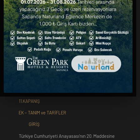
7.İLGİLİ KİŞİ / VERİ SAHİPLERİNİN HAKLARI
8.KİŞİSEL VERİ VE VERİ GÜVENLİĞİ İÇİN ALINAN
TEDBİRLER
9.KİŞİSEL VERİLERİN İMHA TEKNİKLERİ
9.1.KİŞİSEL VERİLERİN SİLİNMESİ
9.2.KİŞİSEL VERİLERİN YOK EDİLMESİ
9.3.KİŞİSEL VERİLERİN ANONİM HALE
GETİRİLMESİ
10.VERBİS KAYIT YÜKÜMLÜLÜĞÜ
11.KAPANIŞ
EK – TANIM ve TARİFLER
GİRİŞ
Türkiye Cumhuriyeti Anayasası’nın 20. Maddesine