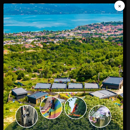
×
KİŞİSEL VERİLERİN İŞLENMESİ,
SAKLANMASI VE İMHA POLİTİKASI
İÇİNDEKİLER
1.GİRİŞ
2.AMAÇ VE KAPSAM
3.POLİTİKA ESASLARI TEMEL VE GENEL İLKELERİ
4.İŞLENME ŞARTLARI, AMAÇLARI, SAKLAMA VE
İMHA SÜRELERİ
5.KİŞİSEL VERİLERİN AKTARIM AMACI
6.AYDINLATMA YÜKÜMLÜLÜĞÜ