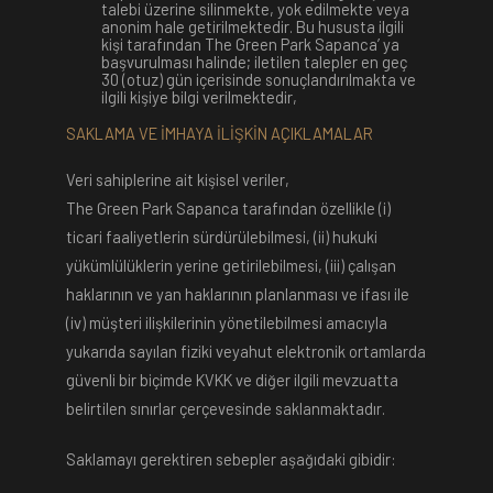
talebi üzerine silinmekte, yok edilmekte veya
anonim hale getirilmektedir. Bu hususta ilgili
kişi tarafından The Green Park Sapanca’ ya
başvurulması halinde; iletilen talepler en geç
30 (otuz) gün içerisinde sonuçlandırılmakta ve
ilgili kişiye bilgi verilmektedir,
SAKLAMA VE İMHAYA İLİŞKİN AÇIKLAMALAR
Veri sahiplerine ait kişisel veriler,
The Green Park Sapanca
tarafından özellikle (i)
ticari faaliyetlerin sürdürülebilmesi, (ii) hukuki
yükümlülüklerin yerine getirilebilmesi, (iii) çalışan
haklarının ve yan haklarının planlanması ve ifası ile
(iv) müşteri ilişkilerinin yönetilebilmesi amacıyla
yukarıda sayılan fiziki veyahut elektronik ortamlarda
güvenli bir biçimde KVKK ve diğer ilgili mevzuatta
belirtilen sınırlar çerçevesinde saklanmaktadır.
Saklamayı gerektiren sebepler aşağıdaki gibidir: